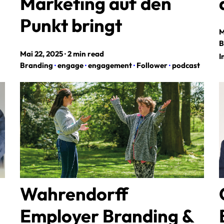
Marketing auf den
Punkt bringt
M
B
Mai 22, 2025
·
2 min read
I
Branding
·
engage
·
engagement
·
Follower
·
podcast
Wahrendorff
Employer Branding &