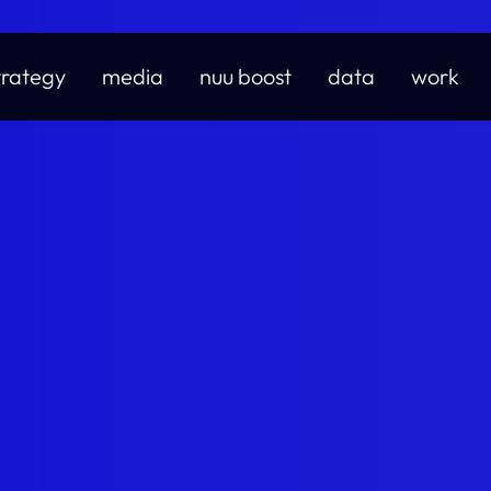
trategy
media
nuu boost
data
work