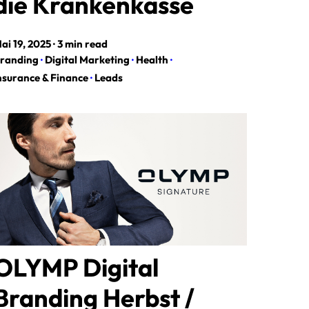
die Krankenkasse
ai 19, 2025
·
3 min read
randing
·
Digital Marketing
·
Health
·
nsurance & Finance
·
Leads
OLYMP Digital
Branding Herbst /