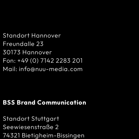
Standort Hannover
Freundalle 23
30173 Hannover
Fon: +49 (0) 7142 2283 201
Mail: info@nuu-media.com
t
he yellow edit icon. After you are done just
click on the yellow checkmark button on the
top right. Have Fun!
BSS Brand Communication
Standort Stuttgart
Seewiesenstraße 2
74321 Bietigheim-Bissingen